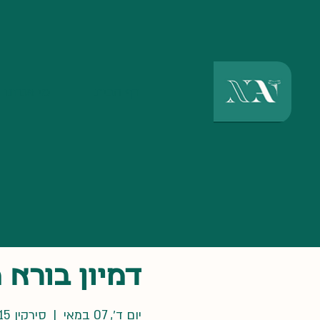
דף הבית
מי אנחנו
דמיון בורא 
יום ד׳, 07 במאי
  |  
סירקין 15, חיפה, ישראל