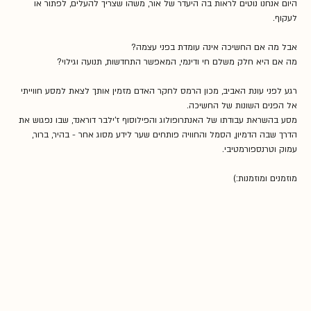
היום אנחנו נוטים לראות בה היעדר של אור, משהו שצריך להעלים, לפתור או 
לעקוף.
אבל מה אם החשיכה אינה עומדת בפני עצמה?
מה אם היא חלק משלם חי ודינמי, המאפשר התחדשות, תנועה וגילוי?
רגע לפני עונת האביב, מכון הרמס לחקר האדם מזמין אותך לצאת למסע חווייתי 
אל הפנים השונות של החשיכה.
מסע בהשראת עבודתו של האנתרופולוג והפילוסוף ז’ילבר דוראנד, שבו נפגוש את 
הדרך שבה הדמיון, הסמל והחוויה פותחים שער לידע מסוג אחר - בהיר, ברור, 
עמוק וטרנספורמטיבי.
מוזמנים ומוזמנות:)