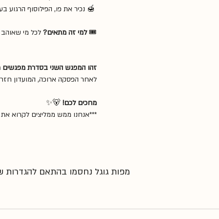
 🍯 נכיר את פו, הפילוסוף הרגוע בעולם ונראה איך ומה הוא יכול ללמד אותנו
🎟️ 
למי זה מתאים?
 לכל מי שאוהב 
זהו המפגש השני בסדרת מפגשים חדשה של ״BookLove" - מועדון הספר ש
לאחר הפסקה ארוכה, המועדון חזר 
מחכים לכם!
 🐻✨
***אנחנו ממש ממליצים לקרוא את 
מפות גוגל נחסמו בהתאם להגדרות שלך