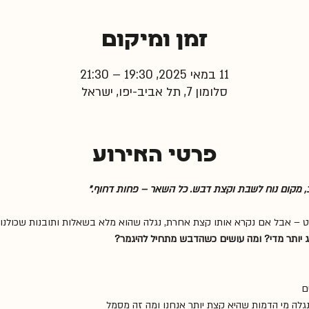
זמן ומיקום
11 במאי 2025, 19:30 – 21:30
סלומון 7, תל אביב-יפו, ישראל
פרטי האירוע
"לפעמים כל מה שצריך זה חבר טוב, מקום נוח לשבת ו
 פשוט – אבל אם נקרא אותו קצת אחרת, נגלה שהוא מלא בשאלות ותובנות שכו
איך לחיות רגע ברגע? איך לא לדאוג יותר מדי?

💡 שיחה על איה, טיגר  וחזרזיר – נגלה מי הדמות 