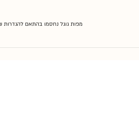
מפות גוגל נחסמו בהתאם להגדרות שלך
דף הבית
צרו קשר
קורס פילוסופיה בשביל החיים
תקנון האתר