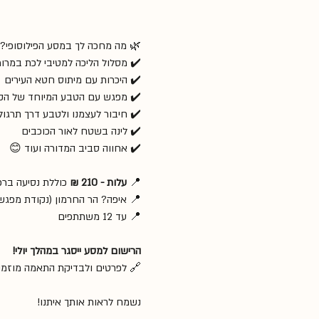
🌿 מה מחכה לך במסע הפילוסופי?
✔️ מסלול הליכה למטיבי לכת במרומ
✔️ היכרות עם מיתוס חטא העירים
✔️ מפגש עם הטבע המיוחד של הקי
✔️ חיבור לעצמנו ולטבע דרך תרגול 
✔️ לינה בשטח לאור הכוכבים
✔️ אחווה סביב המדורה ועוד 😊
📍 
עלות - 210 ₪
 כוללת נסיעה ברכבל ו-3
📍 איפה? הר החרמון (נקודת מפג
📍 עד 12 משתתפים
הרישום למסע ייסגר במהלך יולי!
🔗 לפרטים ולבדיקת התאמה מוזמנים ליצור
נשמח לראות אותך איתנו!