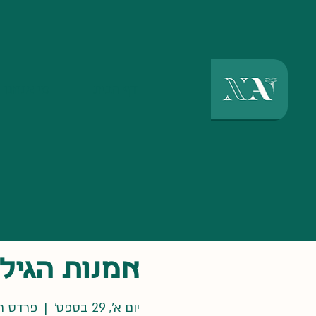
דף הבית
מי אנחנו
אמנות הגילו
יום א׳, 29 בספט׳
  |  
פרדס ח