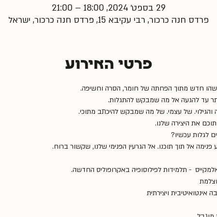
29 בספט׳ 2024, 18:00 – 21:00
פרדס חנה כרכור, רבי עקיבא 15, פרדס חנה כרכור, ישראל
פרטי האירוע
ל משהו חדש מתוך הפחתה של חומר, הסרה וחשיפה.  
ותר עד להגעה אל מה שמבקש להתגלות. 
הגילוי. של עצמי. של מה שמבקש להיכתב מתוכי.  
תוכם את היצירה שלנו. 
ם לגלות עכשיו? 
ימה אל תוך תוכנו. אל הגרעין הפנימי שלנו, שקשור ברוח.  
אלמקייס  - תלמידות לפילוסופיה באקרופוליס החדשה.
צלמת  
 אינטואיטיבית ויצירתית  
וגבל.  