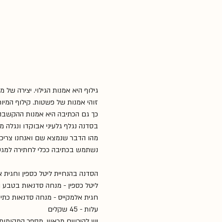
גילוף היא אמנות הגילוי. יצירה ש
זוהי אמנות של פשטות. קילוף המי
כך גם הכתיבה היא אמנות ההקשבה ו
בסדנה נגלף גלעיני אבוקדו ונגלה מ
מהו הדבר שנמצא שם ואנחנו צריכי
נשתמש בכתיבה ככלי לחתירה למגע פנ
הסדנה בהנחיית ליטל כספין וחגית 
ליטל כספין - מנחה סדנאות בטבע ו
חגית אלמקייס - מנחה סדנאות כתיבה
עלות - 45 שקלים 
יש להירשם מראש, מספר המקומות מ