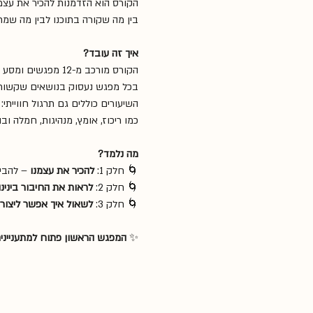
הקורס הוא הזדמנות להכיר את עצמנ
בין מה שקורה בתוכנו לבין מה שמ
איך זה עובד?
הקורס מורכב מ-12 מפגשים ומסע אחד בטבע. 
בכל מפגש נעסוק בנושאים שקשורים ל
השיעורים כוללים גם תרגול חווייתי: 
כמו ריכוז, אומץ, מנהיגות, חמלה ובה
מה נלמד?
🌀 חלק 1: 
להכיר את עצמנו
 – להבין
🌀 חלק 2: 
לראות את החיבור בינינו
🌀 חלק 3: 
לשאול איך אפשר ליצור 
✨ 
המפגש הראשון פתוח למתעניינים 