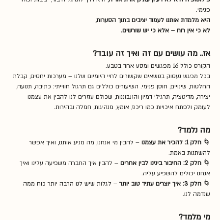
פנימי.
היא מלמדת אותנו לעמוד יציבים בתוך הסערות,
לא כי אין רוח – אלא כי יש שורשים.
אז.. מה עושים עם זה ואיך זה עובד?
הקורס כולל 16 מפגשים ומסע אחד בטבע. 
בכל מפגש נעסוק בנושאים שקשורים לחיי היומיום שלנו – מערכות יחסים, קבלת 
החלטות, שינויים, חוסן פנימי. השיעורים כוללים גם תרגול חווייתי: כתיבה, תנועה, 
יצירה, מדיטציה, תרגילי דמיון והתבוננות, שכולם עוזרים לנו להבין את עצמנו 
לעומק ולפתח איכויות כמו ריכוז, אומץ, מנהיגות, חמלה ובהירות.
מה נלמד?
🌀 
חלק 1: להכיר את עצמנו
 – להבין מי אנחנו, מה מניע אותנו, ואיך אפשר 
להשתנות באמת.
🌀 
חלק 2: החיבור בינינו לבין אחרים
 – להבין איך החברה משפיעה עלינו ואיך 
אנחנו יכולים להשפיע עליה.
🌀 
חלק 3: איך יוצרים עתיד טוב יותר
 – לגלות שיש לנו הרבה יותר כוח ממה 
שנדמה לנו.
מי מלמד?