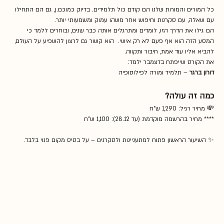
כל המורים והמורות שלנו הם קודם כול תלמידים. בדיוק כמוכם.ן, גם הם התחילו 
עם שאלה, עם סקרנות וחיפוש אחר משהו עמוק ומשמעותי יותר. 
הם גילו את הדרך הזו, לומדים ומתרגלים אותה כבר שנים, ובוחרים ללמד כי 
המסע הזה הוא אף פעם לא רק אישי.  הוא קשור גם לרצון להשפיע על העולם, 
להביא אליו עוד אמת, חיבור ותקווה.
את הקורס שייפתח בדצמבר ילמד:
דורון ברגר
 – תלמיד ומורה לפילוסופיה
כמה זה עולה?
💸 מחיר רגיל: 1,290 ש"ח  
**** מחיר בהרשמה מוקדמת (עד 28.12): 1,100 ש"ח
✨ השיעור הראשון פתוח למתעניינות ולסקרנים – על בסיס מקום פנוי בלבד.