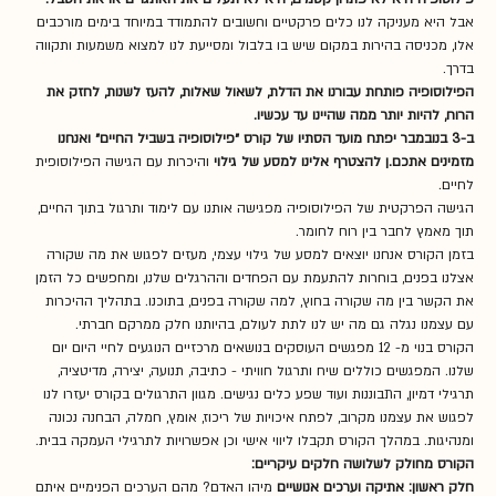
אבל היא מעניקה לנו כלים פרקטיים וחשובים להתמודד במיוחד בימים מורכבים 
אלו, מכניסה בהירות במקום שיש בו בלבול ומסייעת לנו למצוא משמעות ותקווה 
בדרך.
הפילוסופיה פותחת עבורנו את הדלת, לשאול שאלות, להעז לשנות, לחזק את 
הרוח, להיות יותר ממה שהיינו עד עכשיו.
ב-3 בנובמבר יפתח מועד הסתיו של קורס ״פילוסופיה בשביל החיים״ ואנחנו 
מזמינים אתכם.ן להצטרף אלינו למסע של גילוי 
והיכרות עם הגישה הפילוסופית 
לחיים.
הגישה הפרקטית של הפילוסופיה מפגישה אותנו עם לימוד ותרגול בתוך החיים, 
תוך מאמץ לחבר בין רוח לחומר.
בזמן הקורס אנחנו יוצאים למסע של גילוי עצמי, מעזים לפגוש את מה שקורה 
אצלנו בפנים, בוחרות להתעמת עם הפחדים וההרגלים שלנו, ומחפשים כל הזמן 
את הקשר בין מה שקורה בחוץ, למה שקורה בפנים, בתוכנו. בתהליך ההיכרות 
עם עצמנו נגלה גם מה יש לנו לתת לעולם, בהיותנו חלק ממרקם חברתי.
הקורס בנוי מ- 12 מפגשים העוסקים בנושאים מרכזיים הנוגעים לחיי היום יום 
שלנו. המפגשים כוללים שיח ותרגול חוויתי - כתיבה, תנועה, יצירה, מדיטציה, 
תרגילי דמיון, התבוננות ועוד שפע כלים נגישים. מגוון התרגולים בקורס יעזרו לנו 
לפגוש את עצמנו מקרוב, לפתח איכויות של ריכוז, אומץ, חמלה, הבחנה נכונה 
ומנהיגות. במהלך הקורס תקבלו ליווי אישי וכן אפשרויות לתרגילי העמקה בבית.
הקורס מחולק לשלושה חלקים עיקריים:
חלק ראשון: אתיקה וערכים אנושיים 
מיהו האדם? מהם הערכים הפנימיים איתם 