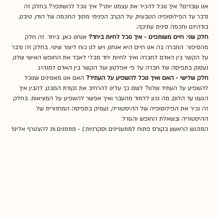
אנו עובדים? איך נוכל להכיר את עצמנו יותר? איך נוכל להשתפר? בחלק זה 
נדבר על הפילוסופיה הטבעית, על הקרב הפנימי מתוך החכמה של הודו, טיבט, 
בודהיזם וחכמה סינית עתיקה.
חלק שני: חיים משותפים - איך נוכל לחיות ביחד?
 אנחנו כאן. ביחד. זה חלק 
מהסיפור. החברה בה אנו חיים היא אנחנו, ויש לנו כוח ליצור שינוי. בחלק זה נדבר 
על הקשר בין האדם לחברה ואיך לחיות יחד מבלי לאבד את החופש האישי שלנו, 
נעסוק בתפיסה של חברה על פי אפלטון ועל הקשר בין האדם למנהיג.
חלק שלישי - האם ואיך נוכל להשפיע על העתיד?
 האם אנו מאמינים שנוכל 
להשפיע על העתיד שלנו? לשם כך עלינו להרחיב את נקודת המבט, להבין איך 
הגענו עד הלום, מה נכון ללמוד מהעבר ואיך אפשר להשפיע על המציאות. בחלק 
זה נכיר את הפילוסופיה של ההיסטוריה, נעמיק בתפיסה המחזורית של 
ההיסטוריה ובשאלת החופש והגורל.
המפגש הראשון בקורס פתוח למתעניינים וסקרניות:) - מוזמנים.ות להצטרף אלינו!