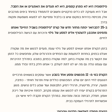
פילוסופיה היא לא פתרון קסמים, היא לא תעלים את האתגרים או את הסבל. 
אבל היא מעניקה לנו כלים פרקטיים וחשובים להתמודד במיוחד בימים מורכבים 
אלו, מכניסה בהירות במקום שיש בו בלבול ומסייעת לנו למצוא משמעות ותקווה 
בדרך.
ב-25 לפברואר יפתח מחזור חדש של קורס ״פילוסופיה בשביל החיים״ ואנחנו 
מזמינים אתכם.ן להצטרף אלינו למסע של גילוי 
והיכרות עם הגישה הפילוסופית 
לחיים.
בזמן הקורס אנחנו יוצאים למסע של גילוי עצמי, מעזים לפגוש את מה שקורה 
אצלנו בפנים, בוחרות להתעמת עם הפחדים וההרגלים שלנו, ומחפשים כל הזמן 
את הקשר בין מה שקורה בחוץ, למה שקורה בפנים, בתוכנו. בתהליך ההיכרות 
עם עצמנו נגלה גם מה יש לנו לתת לעולם, כי אנחנו חלק בלתי נפרד ממנו.
הקורס בנוי מ- 12 מפגשים ומסע אחד בטבע
 אשר עוסקים בנושאים מרכזיים 
הנוגעים לחיי היום יום שלנו. המפגשים כוללים שיח ותרגול חוויתי - כתיבה, 
תנועה, יצירה, מדיטציה, תרגילי דמיון, התבוננות ועוד שפע כלים נגישים. מגוון 
התרגולים בקורס יעזרו לנו לפגוש את עצמנו מקרוב, לפתח איכויות של ריכוז, 
אומץ, חמלה, הבחנה נכונה ומנהיגות. במהלך הקורס תקבלו ליווי אישי וכן 
אפשרויות לתרגילי העמקה בבית.
הקורס מחולק לשלושה חלקים עיקריים: