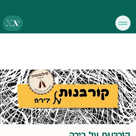
קוֹרבּנוּת על בירה