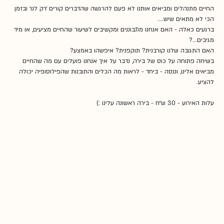
החיים מתנהלים ומביאים אותנו לא פעם להרגשה שהדברים קורים ׳רק לנו׳ ובזמן 
הכי לא מתאים שיש.... 
ברגעים כאלה - האם אנחנו מתבוננים ומקשיבים לשיעור שהחיים מציעים, או מיד 
מגיבים…?
האם התגובה שלנו קורבנית? תוקפנית? איפשהו באמצע?
בשיחה פתוחה על כוס של בירה, נדבר על איך אנחנו פועלים עם מה שהחיים 
מביאים אלינו, וננסה - ביחד - לראות מה הכלים והתובנות שהפילוסופיה יכולה 
להציע. 
עלות האירוע - 30 ש״ח - בירה ראשונה עלינו :)