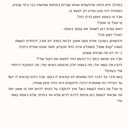
במהלך חיינו נדמה שלפעמים אנחנו עוברים בתחנות שמישהו כבר בחר עבורנו, 
המסלול היה מוכן ועלינו רק לצעוד בו.
אבל מי באמת פוסע בדרך הזו?
מי את? מי אתה?
האם עצרת רגע לשאול את עצמך באמת -
למה? לשם מה?
ולפעמים, כשכבר אזרנו מעט אומץ, לבחור בנתיב לא מוכר, להחליט לעשות 
משהו "קצת שונה", משתלט איזה פחד מקפיא, חוסר אונים ואפילו בלבול.
כי זה לא מה שכולם עושים.
אבל איך אפשר בתוך כל הרעש הזה למצוא את הקול שלי?
להבין מה קשור אלי, מה באמת חלק מהמסע האישי שלי, מה התפקיד הייחודי 
שלי בעולם?
בואו נדבר על הדבר הזה שאנחנו לא קוראים לו בשם. אבל כולם קוראים לו ייעוד. 
על המילה הזו שאומרת הרבה ולפעמים היא כולה סימן שאלה.
מי אני? מה באתי לעשות כאן? ואיך להתגבר על הפחד להיות יותר מי שאני, יותר 
מה שבאתי לעשות כאן ופחות ללכת לכיוון שלא אני בחרתי, שלא באמת קשור 
אלי.