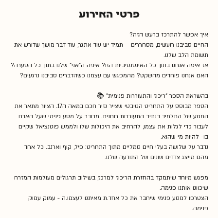
פרטי האירוע
איך אפשר להתרכז ברעש הזה?
החיים סביבנו רועשים, מסחררים – תמיד יש עוד אתגר, עוד דבר מושך שדורש את 
תשומת הלב שלנו. 
אז איפה אנחנו בתוך כל האינטנסיביות הזו? איפה ה"אני" שלנו בתוך כל הסערה?
האם אנחנו פוחדים מהשקט? מהמפגש עם עצמנו כשהדברים סביבנו נרגעים?
בהשראת הספר "ריכוז והתעוררות פנימית" 📚 
הספר מבוסס על התחריט הטיבטי שצייר נזיר חכם במאה ה17. הציור מתאר את 
המסע של התלמיד בנתיב התעוררות רוחנית. מדובר על מסע פנימי שעל האדם 
לעבור כדי לגלות את עצמו, להרחיב את היכולות שלו ולממש פוטנציאל שקיים 
בו- להיות מי שהוא.
נדבר על שלושה בעלי חיים סמליים מתוך התחריט: פיל, קוף וארנב. כל אחד 
מהם מייצג צדדים שונים של התודעה שלנו.
מפגש מיוחד שיתמקד בהחזרת הריכוז למרכז, בשילוב תרגולים מעולמות המזרח 
שיכוונו אותנו פנימה.
הצטרפו למסע פנימי שיחבר את כל אחד.ת מאיתנו לעצמו.ה - עמוק עמוק 
פנימה. 