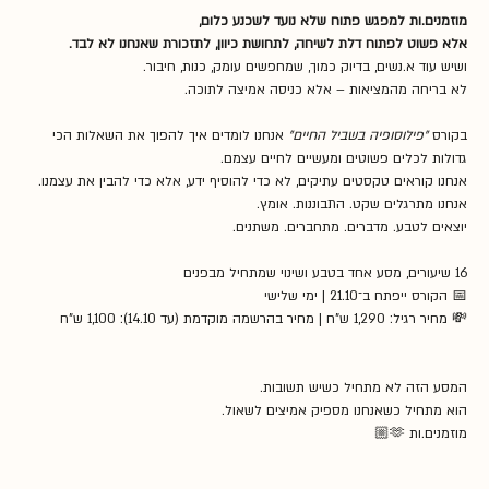
מוזמנים.ות למפגש פתוח שלא נועד לשכנע כלום,
אלא פשוט לפתוח דלת לשיחה, לתחושת כיוון, לתזכורת שאנחנו לא לבד.
ושיש עוד א.נשים, בדיוק כמוך, שמחפשים עומק, כנות, חיבור.
לא בריחה מהמציאות – אלא כניסה אמיצה לתוכה.
בקורס 
"פילוסופיה בשביל החיים"
 אנחנו לומדים איך להפוך את השאלות הכי 
גדולות לכלים פשוטים ומעשיים לחיים עצמם.
אנחנו קוראים טקסטים עתיקים, לא כדי להוסיף ידע, אלא כדי להבין את עצמנו.
אנחנו מתרגלים שקט. התבוננות. אומץ.
יוצאים לטבע. מדברים. מתחברים. משתנים.
16 שיעורים, מסע אחד בטבע ושינוי שמתחיל מבפנים
📅 הקורס ייפתח ב־21.10 | ימי שלישי
💸 מחיר רגיל: 1,290 ש"ח | מחיר בהרשמה מוקדמת (עד 14.10): 1,100 ש"ח
המסע הזה לא מתחיל כשיש תשובות.
הוא מתחיל כשאנחנו מספיק אמיצים לשאול.
מוזמנים.ות 🫶🏼