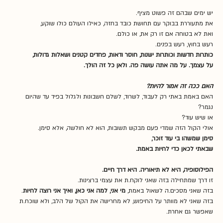
יש ימים שבהם זה פשוט מציף.
את מתעוררת בבוקר עם תחושת כובד בחזה, כאילו העולם כולו שוקע,
ואת לא בטוחה אם זו רק את, או כולם.
רעש בחוץ, רעש בפנים.
כותרות חדשות וכותרות ישנות, חוסר ודאות, פחדים קטנים ושאלות גדולות,
על עצמך. על מה אתה עושה פה. ולאן כל זה הולך.
האם ככה זה אמור להיות?
האם באמת באתי רק לעבוד, לשרוד, לשלם חשבונות ולגלול בפיד עד שהיום 
נגמר?
או שיש עוד?
אולי הקול הזה שמדי פעם מבקש תשובות, הוא לא חולשה, אלא סימן.
סימן שמשהו בי עוד זוכר,
שבאתי לכאן כדי לחיות באמת.
הפילוסופיה, היא לא תיאוריה. היא דרך חיים.
זו דרך שמתחילה בזה שאני לוקח.ת את עצמי ברצינות.
בזה שאני מסכים.ה לשאול באמת, 
מי אני, למה אני כאן, ואיך אני רוצה לחיות
.
בזה שאני לא מוותר על החיפוש, לא מחרישה את הקול של הלב, ולא שוכח.ת 
שאפשר גם אחרת.