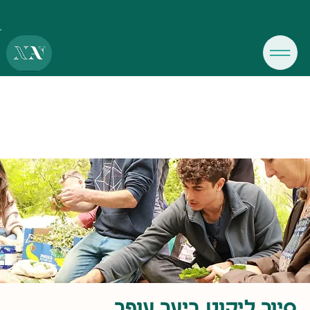
סיור ליקוט ביער עופר