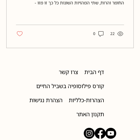
החומר והרוח, שתי המהויות השונות כל כך זו מזו -
הפועלות יחד בעולם אנגליה של המאה
השבע-עשרה הייתה תקופה של קונפליקטים
ושינויים, ובתנאים כאלה פיתחה הרוזנת אן קונווי,
אחת הנשים הפילוסופיות הבודדות של זמנה, את
חזונה הבהיר ואת השפעתה. מאחוזתה בראגלי הול,
0
22
אנגליה, הייתה אן קונווי בדיאלוג מתמשך, בעיקר
באמצעות מכתבים, עם ההתפתחויות המדעיות
והפילוסופיות של דורה. באותה תקופה פרסם רנה
דקארט את מחשבותיו על "דואליזם", המשפיעות...
דף הבית
צרו קשר
קורס פילוסופיה בשביל החיים
הצהרות-כלליות
הצהרת נגישות
תקנון האתר