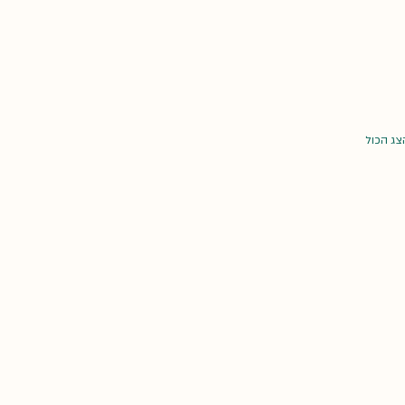
צג הכול