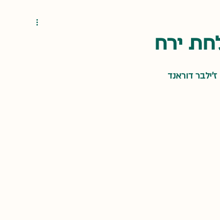
ים
חת ירח
ז'ילבר דוראנד 