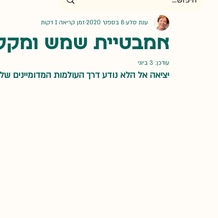
הרמס-מאמרים
הרמס-מסעות
הרמס-אירוע
ענת סלע
8 בספט׳ 2020
זמן קריאה 1 דקות
אמבטיית שמש ומקל
עודכן:
3 ביוני
יציאה אל הלא נודע דרך העולמות המדומיינים של 