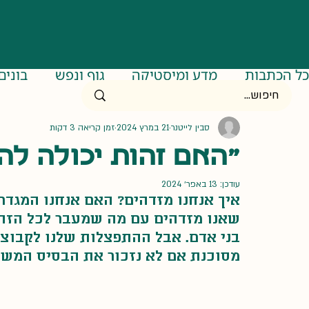
כל הכתבות
מדע ומיסטיקה
גוף ונפש
בונים
הרמס-מאמרים
הרמס-מסעות
הרמס-אירוע
סבין לייטנר
21 במרץ 2024
זמן קריאה 3 דקות
"האם זהות יכולה לה
עודכן:
13 באפר׳ 2024
איך אנחנו מזדהים? האם אנחנו המגדר 
שאנו מזדהים עם מה שמעבר לכל הזהו
בני אדם. אבל ההתפצלות שלנו לקבוצות
מסוכנת אם לא נזכור את הבסיס המשות