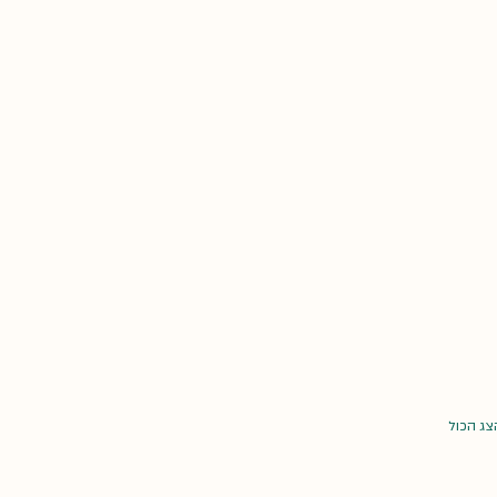
צג הכול