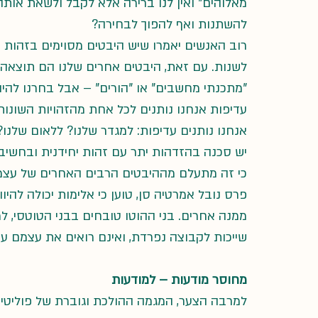
מאלוהים" ואין לנו ברירה אלא לקבל ולשאת אותה
להשתנות ואף להפוך לבחירה? 
רוב האנשים יאמרו שיש היבטים מסוימים בזהות שלנ
לשנות. עם זאת, היבטים אחרים שלנו הם תוצאה ש
"מתכנתי מחשבים" או "הורים" – אבל בחרנו להיות
עדיפות אנחנו נותנים לכל אחת מהזהויות השונות 
אנחנו נותנים עדיפות: למגדר שלנו? ללאום שלנו?
יש סכנה בהזדהות יתר עם זהות יחידנית ובחשיבה 
כי זה מתעלם מההיבטים הרבים האחרים של עצמנו,
פרס נובל אמרטיה סן, טוען כי אלימות יכולה להיו
ממנה אחרים. בני ההוטו טובחים בבני הטוטסי,
שייכות לקבוצה נפרדת, ואינם רואים את עצמם עוד
מחוסר מודעות – למודעות 
למרבה הצער, המגמה ההולכת וגוברת של פוליטי