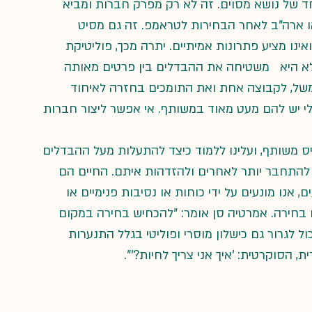
 של נושא מסוים. זה לא רק מפרק חברות ומביא 
ו ארה"ב לאחר הבחירות לטראמפ. זה גם מסיט 
ינו מציע פתרונות אמיתיים. יתרה מכך, פוליטיקת 
א היא   משטיחה את ההבדלים בין פרטים מאותה 
משל, לקבוצה אחת ואת התומכים בחזרה לאיחוד 
י יש להם מעט מאוד במשותף. אי אפשר ליצור חברות 
ס משותף, ועלינו ללמוד כיצד להתעלות מעל ההבדלים 
 להתחבר יותר לאחרים ולהזדהות איתם. החיים הם 
אנו מונעים על ידי כוחות או נסיבות פנימיים או 
נו בחירה. אמרטיה סן אומר: "להכחיש בחירה במקום 
ל לגרור גם כישלון מוסרי ופוליטי בגלל התנערות 
הסוקרטית: 'איך אני צריך לחיות?'".