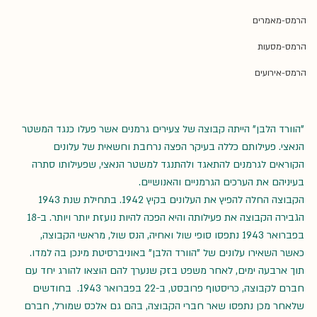
הרמס-מאמרים
הרמס-מסעות
הרמס-אירועים
"הוורד הלבן" הייתה קבוצה של צעירים גרמנים אשר פעלו כנגד המשטר 
הנאצי. פעילותם כללה בעיקר הפצה נרחבת וחשאית של עלונים 
הקוראים לגרמנים להתאגד ולהתנגד למשטר הנאצי, שפעילותו סתרה 
בעיניהם את הערכים הגרמניים והאנושיים. 
הקבוצה החלה להפיץ את העלונים בקיץ 1942. בתחילת שנת 1943 
הגבירה הקבוצה את פעילותה והיא הפכה להיות נועזת יותר ויותר. ב-18 
בפברואר 1943 נתפסו סופי שול ואחיה, הנס שול, מראשי הקבוצה, 
כאשר השאירו עלונים של "הוורד הלבן" באוניברסיטת מינכן בה למדו. 
תוך ארבעה ימים, לאחר משפט בזק שנערך להם הוצאו להורג יחד עם 
חברם לקבוצה, כריסטוף פרובסט, ב-22 בפברואר 1943.  בחודשים 
שלאחר מכן נתפסו שאר חברי הקבוצה, בהם גם אלכס שמורל, חברם 