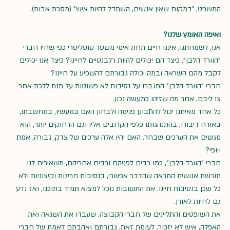
המשפט, "במקום שאין אנשים, השתדל להיות איש" (מסכת אבות). 
ואיפה האומץ שלנו?
אנו, לשמחתנו, איננו חיים תחת אימי משטר טוטליטרי כפי שחיו חברי 
"הוורד הלבן". כיצד הם יכולים להיות רלבנטיים לחיינו? כיצד אנו יכולים 
לקבל מהם השראה ובמה יכולה גבורתם להשפיע על חיינו? 
חברי "הוורד הלבן" התגברו על נסיבות לא פשוטות על מנת ללכת אחר 
צו ליבם, אחר מה שזיהו כמעשה נכון.
כל אחד מאיתנו יכול להתבונן פנימה ולבחון האם במעשיו, במחשבתו, 
באורח דיבורו, בהתנהגותו כלפי הקרובים אליו וגם הרחוקים יותר, הוא 
מגשים את הערכים שבחר. האם יהיו אלה ערכים של צדק, גבורה, אמת 
ויופי? 
חברי "הוורד הלבן", כמו רבים לפניהם ורבים אחריהם, משאירים לנו 
מורשת אנושית המראה שהדבר אפשרי, בנסיבות חריגות וקיצוניות ולא 
כל שכן בנסיבות חיינו. את התשובות נוכל למצוא תמיד בתוכנו, ואז נדע 
גם לחיות לאורן. 
את השופטים והתליינים של חברי הקבוצה, שעבדו את השנאה ואת 
האפלה, איש לא יזכור. לעומת זאת, גבורתם ואהבתם לאמת של חברי 