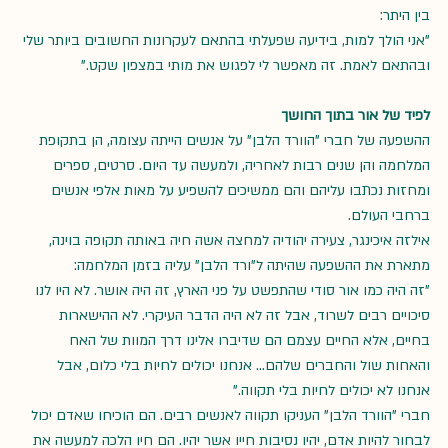
בין היתר: 
"אני הולך למות, בידיעה שפעלתי בהתאם לעקרונות החשובים ביותר שלי 
ובהתאם לאמת. זה מאפשר לי לפגוש את מותי במצפון שקט."
לפיד של אור בתוך החושך
ההשפעה של חברי "הוורד הלבן" על אנשים הייתה עצומה, הן בתקופת 
המלחמה והן שנים רבות לאחריה, ולמעשה עד היום. סרטים, ספרים 
ומחזות נכתבו עליהם והם ממשיכים להשפיע על מאות אלפי אנשים 
ברחבי העולם.
אילזה איכינגר, צעירה יהודיה למחצה אשה חיה באותה תקופה בוינה, 
מתארת את ההשפעה שהיתה ל"ורד הלבן" עליה בזמן המלחמה: 
"זה היה כמו אור סודי שהתפשט על פני הארץ, זה היה אושר. לא היו לנו 
סיכויים רבים לשרוד, אבל זה לא היה הדבר העיקרי. לא ההישארות 
בחיים, אלא החיים עצמם הם שדיברו אלינו דרך המוות של האח 
והאחות שול והחברים שלהם… אנחנו יכולים לחיות בלי כלום, אבל 
אנחנו לא יכולים לחיות בלי תקווה."
חברי "הוורד הלבן" העניקו תקווה לאנשים רבים. הם הוכיחו שאדם יכול 
לבחור להיות אדם, יהיו נסיבות חייו אשר יהיו. הם חיו הלכה למעשה את 