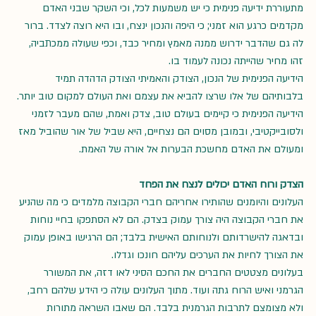
מתעוררת ידיעה פנימית כי יש משמעות לכל, וכי השקר שבני האדם 
מקדמים כרגע הוא זמני; כי היפה והנכון ינצח, ובו היא רוצה לצדד. ברור 
לה גם שהדבר ידרוש ממנה מאמץ ומחיר כבד, וכפי שעולה ממכתביה, 
זהו מחיר שהייתה נכונה לעמוד בו. 
הידיעה הפנימית של הנכון, הצודק והאמיתי הצודק הדהדה תמיד 
בלבותיהם של אלו שרצו להביא את עצמם ואת העולם למקום טוב יותר. 
הידיעה הפנימית כי קיימים בעולם טוב, צדק ואמת, שהם מעבר לזמני 
ולסובייקטיבי, ובמובן מסוים הם נצחיים, היא שביל של אור שהוביל מאז 
ומעולם את האדם מחשכת הבערות אל אורה של האמת.
הצדק ורוח האדם יכולים לנצח את הפחד
העלונים והיומנים שהותירו אחריהם חברי הקבוצה מלמדים כי מה שהניע 
את חברי הקבוצה היה צורך עמוק בצדק. הם לא הסתפקו בחיי נוחות 
ובדאגה להישרדותם ולנוחותם האישית בלבד; הם הרגישו באופן עמוק 
את הצורך לחיות את הערכים עליהם חונכו וגדלו.
בעלונים מצטטים החברים את החכם הסיני לאו דזה, את המשורר 
הגרמני ואיש הרוח גתה ועוד. מתוך העלונים עולה כי הידע שלהם רחב, 
ולא מצומצם לתרבות הגרמנית בלבד. הם שאבו השראה מתורות 