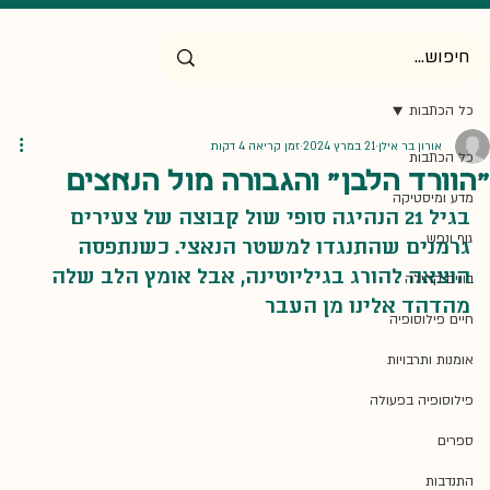
כל הכתבות
אורון בר אילן
21 במרץ 2024
זמן קריאה 4 דקות
כל הכתבות
"הוורד הלבן" והגבורה מול הנאצים
מדע ומיסטיקה
בגיל 21 הנהיגה סופי שול קבוצה של צעירים 
גוף ונפש
גרמנים שהתנגדו למשטר הנאצי. כשנתפסה 
הוצאה להורג בגיליוטינה, אבל אומץ הלב שלה 
בונים קהילה
מהדהד אלינו מן העבר
חיים פילוסופיה
אומנות ותרבויות
פילוסופיה בפעולה
ספרים
התנדבות