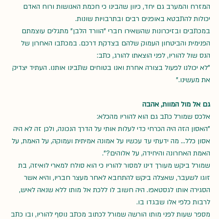
המזרח והמערב גם יחד, כיוון שהבינו כי חכמת האנושות ורוח האדם 
יכולות להתבטא באופנים רבים ובתרבויות שונות.
במכתבים ובזיכרונות שהשאירו חברי "הוורד הלבן" מתגלים עוצמתם 
הפנימית והביטחון העמוק שלהם בצדקת דרכם. במכתבו האחרון של 
הנס שול להוריו, לפני הוצאתו להורג, כתב: 
"לא יכולנו לפעול בצורה אחרת ואנו בטוחים שתבינו אותנו. העתיד יצדיק 
את מעשינו." 
גם אל מול המוות, אהבה
אלכס שמורל כתב גם הוא להוריו מהכלא: 
"האסון הזה היה הכרחי כדי לעלות אותי על הדרך הנכונה, ולכן זה לא היה 
אסון כלל… מה ידעתי עד עכשיו על אמונה אמיתית ועמוקה, על האמת, על 
האמת האחרונה והיחידה, על אלוהים?".
שמורל ביקש מעורך דינו למסור להוריו כי הוא סולח למארי לואיזה, בת 
זוגו לשעבר, שאצלה ביקש להתחבא לאחר מעצר חבריו, והיא אשר 
הסגירה אותו לגסטאפו. היה חשוב לו ללכת אל מותו ללא שנאה לאיש, 
לרבות כלפי אלו שבגדו בו. 
מספר שעות לפני מותו הורשה שמורל לכתוב מכתב נוסף להוריו, ובו כתב 