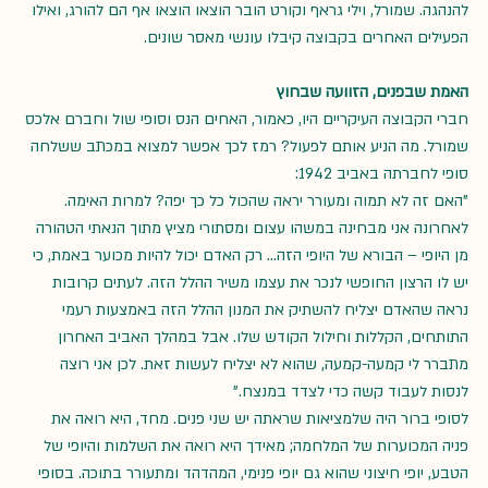
להנהגה. שמורל, וילי גראף וקורט הובר הוצאו הוצאו אף הם להורג, ואילו 
הפעילים האחרים בקבוצה קיבלו עונשי מאסר שונים. 
האמת שבפנים, הזוועה שבחוץ
חברי הקבוצה העיקריים היו, כאמור, האחים הנס וסופי שול וחברם אלכס 
שמורל. מה הניע אותם לפעול? רמז לכך אפשר למצוא במכתב ששלחה 
סופי לחברתה באביב 1942: 
"האם זה לא תמוה ומעורר יראה שהכול כל כך יפה? למרות האימה. 
לאחרונה אני מבחינה במשהו עצום ומסתורי מציץ מתוך הנאתי הטהורה 
מן היופי – הבורא של היופי הזה… רק האדם יכול להיות מכוער באמת, כי 
יש לו הרצון החופשי לנכר את עצמו משיר ההלל הזה. לעתים קרובות 
נראה שהאדם יצליח להשתיק את המנון ההלל הזה באמצעות רעמי 
התותחים, הקללות וחילול הקודש שלו. אבל במהלך האביב האחרון 
מתברר לי קמעה-קמעה, שהוא לא יצליח לעשות זאת. לכן אני רוצה 
לנסות לעבוד קשה כדי לצדד במנצח."
לסופי ברור היה שלמציאות שראתה יש שני פנים. מחד, היא רואה את 
פניה המכוערות של המלחמה; מאידך היא רואה את השלמות והיופי של 
הטבע, יופי חיצוני שהוא גם יופי פנימי, המהדהד ומתעורר בתוכה. בסופי 