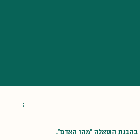
 קהילה
חיים פילוסופיה
אומנות ותרבויות
ים
 בהבנת השאלה ״מהו האדם״.