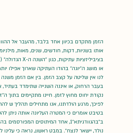
הזמן מתקדם בכיוון אחד בלבד, מהעבר אל ההווה.
אותו בשניות, דקות, חודשים, שנים, מאות, מילניומ
או מושג ה״יוגה״ בהודו העתיקה שארוך אפילו יותר
לנו אין שליטה על קצב הזמן. בין אם הזמן משנה
בעבר הרחוק, או איננה השנייה שתימדד בעתיד, אין 
נקודת יחוס מחוץ לזמן. חיינו מתקיימים בתוך ה״ז
לפיכך, מרגע הולדתנו, אנו מתחילים תהליך ש להת
בטיבט אומרים כי המטרה העליונה אותה ניתן להש
ב״בהגוודגיתא״1, אחד המיתוסים המפורס
נולד, יישאר לנצח״. במבט ראשון, נראה כי עלינו 