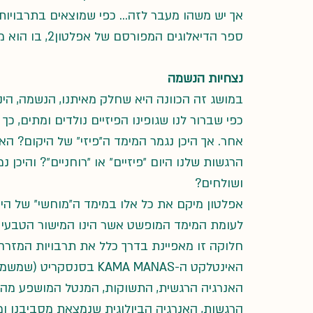
אך יש משהו מעבר לזה… כפי שמוצאים בתרבויות 
ספר הדיאלוגים המפורסם של אפלטון2, בו הוא מדבר על נצחיות הנשמה. להלן נבחן שני מושגים אלו.
נצחיות הנשמה
במושג זה הכוונה היא שחלק מאיתנו, הנשמה, הינו
כפי שברור לנו שגופינו הפיזיים נולדים ומתים, כ
אחר. אך היכן נגמר המימד ה״פיזי״ של היקום? ה
הרגשות שלנו היום ״פיזיים״ או ״רוחניים״? והיכן
ושולחים?
אפלטון מיקם את כל אלו במימד ה״מוחשי״ של היקו
לעומת המימד המופשט אשר הינו המישור הטבעי לב
חלוקה זו מאפיינת בדרך כלל את תרבויות המזרח,
האינטלקט ה-KAMA MANAS ב
האנרגיה הרגשית, התשוקות, המנטל המושפע מהר
הרגשות, האנרגיה הביולוגית שנמצאת מסביבנו ומחי