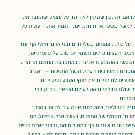
לו אם זה נכון שהזמן לא חוזר על עצמו, ושהעבר אינו 
. למשל, בשנה אחת תתקיימנה תמיד אותן העונות על 
 כולנו: צמחים, בעלי חיים ובני אדם, ואולי אף יותר 
אביב. העצים גדלים ומצמיחים שוב עלים ופרחים; 
 והנפשי באהבה; זו אנרגיה במתפרצת מתוכנו החוצה. 
המסורת המערבית העתיקה של החניכות – האביב 
פשרים לנו לגלות את חוקי הטבע וביטוייהם.
העולם הבלתי נראה לעולם הנראה, בדיוק כפי 
הפתוח.
תורין הגדולים״, שמטרתם אינה עוד להיות בהכרה 
ות״ הסמלי של החוקים, כאשר הכל, כביכול, מת.
ים ישנים שנת חורף במחילותיהם, ולבני האדם נטייה 
לחוות פעולות מופנמות יותר, יחסית לקיץ, למשל 