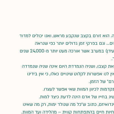
 הוא זורם בקצב שנקבע מראש, ואנו יכולים למדוד 
ים… וגם בפרקי זמן גדולים יותר כפי שנראה 
בציביליזציות עתיקות, כגון ״השנה ה-X הגדולה״ (עידן) במערב אשר אורכה מעט יותר מ-24,000 שנים 
.
 את קצבו, ושניה הנמדדת היום אינה שניה שנמדדה 
לנו אפשרות לקלוט שינויים כאלו, כי אין בידינו 
רם״ של הזמן.
קדמות לכיוון המוות שאי אפשר לעצרו.
יג בחייו של אדם הינה לדעת כיצד למות.
מים בהינדואיזם, כתוב ש״כל מה שנולד ימות, רק מה שאינו 
לחיות חיים בהתפתחות קווית – מהלידה ועד המוות. 