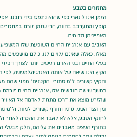
מחזורים בטבע
הזמן אינו לינארי כפי שהוא נתפס בידי רובנו. אפי
קופץ ומתערבב בהווה, הרי שזמן זורם במחזורים
מאפייניהן הדומים.
האביב עם אנרגיית החיים השופעת שלו המשפיעה על
מאלו, כאלה שאינם גלויים לנו, כולם מושפעים מה
בעלי החיים ובני האדם רגישים יותר לצורך הפיזי
הקיץ הינו שיאה של אותה האנרגיה.למעשה, לפי 
והקיץ קשורים ל״מיסתורין הקטנים״ מפני שהם מא
במשך שישה חודשים אלו, אנרגיית החיים זורמת מ
שהזרע מוצא את דרכו מתחת לאדמה אל האוויר 
ומן הצד השני, סתיו וחורף קשורים למוות ול״מיס
לחוקי הטבע, אלא לא לאבד את ההכרה לאחר ה״מו
בחורף העצים מאבדים את עליהם, חלק מבעלי החי
גדולה יותר להתכנס פנימה לתוך עצמם ובבתיהם, ו