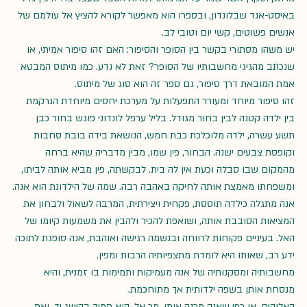
באיסט-אנד שבלונדון, ובספרו הוא מאפשר לקורא להציץ אל עולמם של 
אנשים פשוטים, קשי יום וטובי לב.
יש משהו מסתורי בקשר בין הסופר והסיפור: האם זהו סיפור אמיתי, או 
שנכתב מהגיגי מחשבותיו של הסופר? זאת לא נדע. כמו מיתוס המבטא 
אמת המובאת דרך סיפור, גם ספר זה הוא סוג של מיתוס.
זהו סיפור מיוחד ומעורר התפעלות על מערכת יחסים מיוחדת הנרקמת 
בין ילדה קטנה לבין בחור מגודל. בליל ערפל לונדוני פוגש בחור כבן 
תשע עשרה, ילדה מלוכלכת כבת חמש, הנושאת בידה בובת סחבות 
וקופסת צבעים ישנה. הבחור, פין שמו, מבין מדבריה שהיא ברחה 
מהמקום שבו סבלה וכעת אין לה בית. לבקשתה, פין מביא אותה לביתו, 
ומשפחתו מאמצת אותה לחיקה באהבה רבה. שמה של הילדונת הוא אנה.
אנה מתגלה כילדה תוססת, פקחית ויצירתית, המרבה לשאול ולבחון את 
המציאות הסובבת אותה, ושואפת להכיר ולהבין את משמעות קיומו של 
האל. בעיניים פקוחות לרווחה ובנשמה רגישה ואוהבת, אנה סופגת לתוכה 
ידע רב, שאותו היא לומדת מתצפיותיה הרבות ומפין.
מחשבותיה ומסקנותיה של אנה מעמיקות ותמימות בו זמנית, והיא 
מנסחת אותן בשפה ילדותית אך מתוחכמת.
האלוהים, או כפי שאנה מכנה אותו, מר אל, הוא תמיד בהישג יד, ואת 