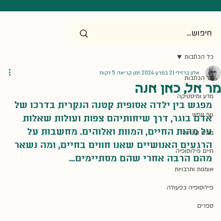
כל הכתבות
אלון ברזילי
21 במרץ 2024
זמן קריאה 5 דקות
כל הכתבות
מר אל, כאן אנה
מדע ומיסטיקה
מפגש בין ילדה אסופית קטנה הנקרית בדרכו של 
גוף ונפש
אדם בוגר, דרך שיחותיהם צפות ועולות שאלות 
על מהות החיים, המוות ואלוהים. מחשבות על 
בונים קהילה
הרגעים האנושיים שאנו חווים בחיים, ומה נשאר 
חיים פילוסופיה
מהם הרבה אחרי שהם מסתיימים...
אומנות ותרבויות
פילוסופיה בפעולה
ספרים