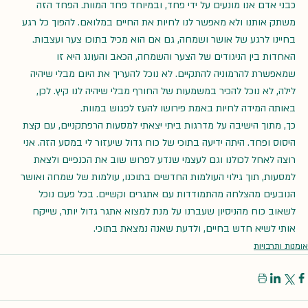
כבני אדם אנו מונעים על ידי פחד, ובמיוחד פחד המוות. הפחד הזה 
משתק אותנו ולא מאפשר לנו לחיות את החיים במלואם. להפוך כל רגע 
בחיינו לרגע של אושר ושמחה, גם אם הוא מכיל בתוכו צער ועצבות. 
האחדות בין הניגודים של הצער והשמחה, הכאב והעונג היא זו 
שמאפשרת להרמוניה להתקיים. לא נוכל להעריך את היום מבלי שיהיה 
לילה, לא נוכל להכיר במשמעות של החורף מבלי שיהיה לנו קיץ. לכן, 
באותה המידה לחיות באמת פירושו להעז לפגוש במוות.
כך, מתוך הישיבה על מדרגות ביתי יצאתי למסעות הרפתקניים, עם קצת 
היסוס ופחד. היתה ידיעה בתוכי של כוח גדול שיעזור לי במסע הזה. אני 
רוצה לאחל לכולנו וגם לעצמי שנדע לפרוש שוב את הכנפיים ולצאת 
למסעות, תוך גילוי העולמות החדשים בתוכנו, עולמות של שמחה ואושר 
הנובעים מהצלחה מהתמודדות עם אתגרים וקשיים. בכל פעם נוכל 
לשאוב כוח מהניסיון שעברנו על מנת למצוא אתגר גדול יותר, שייקח 
אותי לשיא חדש בחיים, ולדעת שאנה נמצאת בתוכי.
אומנות ותרבויות