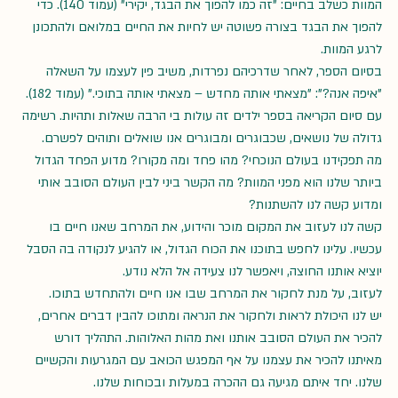
המוות כשלב בחיים: "זה כמו להפוך את הבגד, יקירי" (עמוד 140). כדי 
להפוך את הבגד בצורה פשוטה יש לחיות את החיים במלואם ולהתכונן 
לרגע המוות.
בסיום הספר, לאחר שדרכיהם נפרדות, משיב פין לעצמו על השאלה 
"איפה אנה?": "מצאתי אותה מחדש – מצאתי אותה בתוכי." (עמוד 182).
עם סיום הקריאה בספר ילדים זה עולות בי הרבה שאלות ותהיות. רשימה 
גדולה של נושאים, שכבוגרים ומבוגרים אנו שואלים ותוהים לפשרם.
מה תפקידנו בעולם הנוכחי? מהו פחד ומה מקורו? מדוע הפחד הגדול 
ביותר שלנו הוא מפני המוות? מה הקשר ביני לבין העולם הסובב אותי 
ומדוע קשה לנו להשתנות?
קשה לנו לעזוב את המקום מוכר והידוע, את המרחב שאנו חיים בו 
עכשיו. עלינו לחפש בתוכנו את הכוח הגדול, או להגיע לנקודה בה הסבל 
יוציא אותנו החוצה, ויאפשר לנו צעידה אל הלא נודע.
לעזוב, על מנת לחקור את המרחב שבו אנו חיים ולהתחדש בתוכו.
יש לנו היכולת לראות ולחקור את הנראה ומתוכו להבין דברים אחרים, 
להכיר את העולם הסובב אותנו ואת מהות האלוהות. התהליך דורש 
מאיתנו להכיר את עצמנו על אף המפגש הכואב עם המגרעות והקשיים 
שלנו. יחד איתם מגיעה גם ההכרה במעלות ובכוחות שלנו.