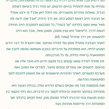
נסו לדמיין סבל שהיה גורם לילדה בת חמש לברוח ממשפחתה, מחבריה 
ומחייה על מנת להתחיל בחיים חדשים. יש פחד גדול ביציאה לעולם 
הגדול, שאלות ופחדים מתעוררים. מה יהיה? לאן אלך? מי ירצה אותי?
אך הגיבור חייב לצאת למסע הזה. אין דרך חזרה. "אבל אנה ידעה יפה 
מאד שאין טעם בהליכה "על בטוח"; כל המבקש להתקדם חייב תחילה 
לצאת לדרך. ה"יציאה" היא עניין מסוכן, מסוכן מאד, אבל הוא חייב 
להיעשות; אין דרך אחרת" (עמוד 65).
לאחר העזיבה מתחיל מסע של למידה ומחקר. אנה חוקרת כל דבר חדש 
המגיע לחייה. היא מסתכלת על הדברים במבט משתאה ומנסה להבין את 
הסיטואציה בראייה כוללת, על כל מורכבותה.
זהו תהליך למידה שאנו עושים בכל מקום חדש ולא מוכר אליו אנו 
מגיעים. לפעמים אנו עומדים וצופים מהצד, לומדים את המצב ואת 
מערכת הקשרים. לאחר ההיכרות הראשונית יש את האומץ להיכנס לתוך 
הסיטואציה החדשה.
אנה מוקסמת מכל מה שקיים בעולם החדש שלה, ובגילה הצעיר היא 
מתחילה במחקר החיצוני וביכולת לקשר בין הדברים, כמו גילוי הקשר בין 
כמות תנועות כנפי הדבורה לצליל המופק מהן, היופי הקיים בלכלוך תוך 
הסתכלות דרך פריזמות אחרות, ועוד.