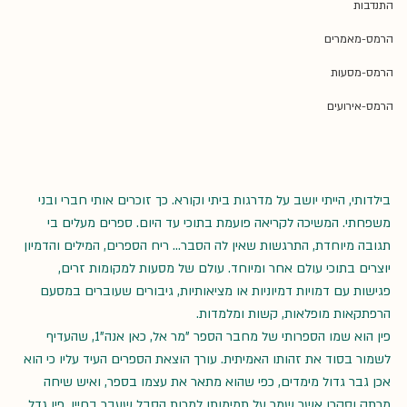
התנדבות
הרמס-מאמרים
הרמס-מסעות
הרמס-אירועים
בילדותי, הייתי יושב על מדרגות ביתי וקורא. כך זוכרים אותי חברי ובני 
משפחתי. המשיכה לקריאה פועמת בתוכי עד היום. ספרים מעלים בי 
תגובה מיוחדת, התרגשות שאין לה הסבר… ריח הספרים, המילים והדמיון 
יוצרים בתוכי עולם אחר ומיוחד. עולם של מסעות למקומות זרים, 
פגישות עם דמויות דמיוניות או מציאותיות, גיבורים שעוברים במסעם 
הרפתקאות מופלאות, קשות ומלמדות.
פין הוא שמו הספרותי של מחבר הספר "מר אל, כאן אנה"1, שהעדיף 
לשמור בסוד את זהותו האמיתית. עורך הוצאת הספרים העיד עליו כי הוא 
אכן גבר גדול מימדים, כפי שהוא מתאר את עצמו בספר, ואיש שיחה 
מרתק וסקרן אשר שמר על תמימותו למרות הסבל שעבר בחייו. פין גדל 