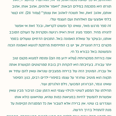
תורתו היא מסכמת במילים הבאות: "ויאמר אלוהים, אהוב אותי, אהוב 
אותם, אהוב זאת, ואל תשכח לאהוב את עצמך" (עמוד 26). זהו קשר 
בלתי אמצעי עם האלוהות ועם העצמי שלי.
זה ספר מרגש מאד, שאינו קל ופשוט לקריאה, ובכל זאת אי אפשר 
להניחו מהיד. הספר מציג זווית ראייה רגישה וסקרנית על העולם הסובב 
אותנו, ובעיקר על שאלת האמונה באל. התכנים הדתיים שעולים בספר 
מקורם בדת הנוצרית, אך יש בו התייחסות מרתקת לנושא האמונה הכנה 
והפשוטה באל כבורא כל חי.
אנה בורחת ממקורותיה (שלא ידוע מה הם) ומנסה למצוא מקום טוב 
יותר עבורה. בעזיבתה היא לוקחת רק בובת סמרטוטים הקושרת אותה 
אל עברה. המוטיב הזה של בריחה ממצבים שנראה שאין להם עתיד או 
תקווה הוא מוטיב שחוזר על עצמו בסיפורי ילדים רבים, כגון: הסיפור 
שאינו נגמר, הברווזון המכוער, נילס הולגרסן ועוד.
תחילתו של המסע לשינוי ולגילוי עצמי הוא הזמן שבו הגיבור מבין שאין 
אפשרות להמשיך לחיות במציאות כמות שהיא, שהייאוש כולא אותו 
ושנדרש בו שינוי. אין ברירה אלא לשבור את כל המסגרות הקיימות על 
מנת להתחיל בדרך חדשה.