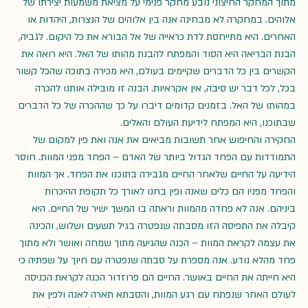
מתוך המחקר החיצוני נובע מחקר פנימי על מציאת משמעות יצירתו של 
אלוהים. במחקרה לא מבחינה אנה בין אלוהים של הנצרות, היהדות או 
האחרים. היא מתייחסת לדת כראייה של אל הבורא את כל היקום. לגביה, 
הבנת הבריאה היא הסוד והמפתח להבנת מהותו של האל. היא רואה את 
הקשרים בין כל הדברים שקיימים בעולם, היא מכירה בתוכה שהכל קשור 
בכל, לכל דבר יש סיבה, אין אקראיות. הבנה זו מובילה אותנו להכרה 
במהותו של האל. בזמנים קדומים דיברו על כך שההכרה של כל הדברים 
שבתוכנו, היא המפתח לידיעת העולם והאלים.
החקירה והחיפוש אחר תשובות מביאים את אנה ואת פין למקום של 
התמודדות עם הפחד הגדול ביותר של האדם – הפחד מפני המוות. חוסר 
הידיעה על החיים שלאחר החיים מגבירה בתוכנו את הפחד. אך המוות 
והפחד מפניו הם כלים שאנה ופין בחנו לאורך כל תקופת ההיכרות 
ביניהם. אנה לא פחדה מהמוות וראתה בו המשך ישיר של החיים. היא 
קיבלה את התפיסה הזו מסבתה שנפטרה בגיל תשעים ושלוש, והכינה 
את עצמה לקראת המוות – הכנה שהגיעה מתוך שמחה ואושר ולא מתוך 
פחד מהלא נודע. אנה מספרת על סבתה שנפטרה עם חיוך על שפתיה כי 
היא חייתה את החיים באושר. החיים הם פרוזדור הכנה לקראת הכניסה 
לעולם האחר שנפתח עם רגע המוות, והסבתא תארה לאנה ולפין את 