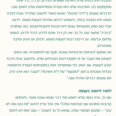
ההבניה התרבותית שלנו היא מה שאנחנו מכירים, ובדרך כלל איננו 
מפקפקים בה. התרבות שלנו היא נקודת ההתייחסות שלנו לאופן שבו 
הדברים נעשים ב"דרך הנכונה". אנושי מאוד לחשוב שהדרך שבה למדנו 
משהו היא הטובה ביותר, ולשפוט דרכים אחרות לעשות משהו  לרעה. 
אבל כאן טמון פוטנציאל עצום לאי-הבנות ולקונפליקטים. כמו שהסרט 
"בייביז" מתאר טוב כל כך: אין רק דרך אחת ללדת, לגדל ילדים, לשמור 
עליהם וכדומה. יש דרכים רבות לעשות משהו, ולכולן יש היגיון וסיבה 
מאחוריהן.
מה שתקף לנורמות תרבותיות שונות, תקף גם להיסטוריה. אנו נוטים 
לשפוט את העבר על פי הסטנדרטים הנוכחיים שלנו, ולחשוב שזה הדבר 
הנכון לעשות. עם זאת, כפי שמנסחת זאת בתמציתיות השורה הראשונה 
הבלתי נשכחת ברומן "המקשר" של ל"פ הארטלי: "העבר הוא ארץ זרה; 
הם עושים דברים אחרת שם."
ללמוד לחשוב בעצמנו
אם כך, איזו גישה עלינו לאמץ מול דבר שהוא שונה מאוד, ולעיתים 
קרובות מתנגש עם הנורמות שלנו? איך נוכל עדיין לחוש "מה נכון ומה לא 
נכון" – המצפן המוסרי שלנו, שהוא כל כך חשוב! – ועם זאת לא להפוך 