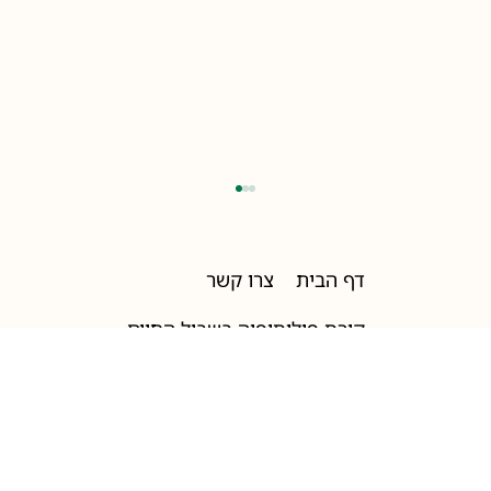
דף הבית
צרו קשר
קורס פילוסופיה בשביל החיים
הצהרות-כלליות
הצהרת נגישות
חלוציות - לחלץ את עצמנו לשלב הבא
תקנון האתר