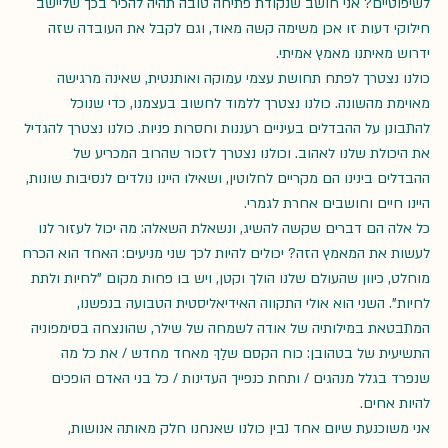
לשיפוטיים? אני חושב שנקודת פתיחה טובה תהיה להכיר בכך שליישב 
חילוקי דעות זו אכן משימה קשה מאוד, וגם לקבל את העובדה שזה 
ידרוש מאיתנו מאמץ אמיתי.
כולנו נצטרך לפתח תחושת עצמי עמוקה ואותנטית, שאינה מרגישה 
מאוימת מהשונה. כולנו נצטרך ללמוד לחשוב בעצמנו, כדי שנוכל 
להתבונן על ההבדלים בעיניים רעננות וחסרות פניות. כולנו נצטרך להגדיל 
את היכולת שלנו לאהוב. וכולנו נצטרך לזכור שהרוב המכריע של 
ההבדלים בינינו הם מקריים לחלוטין, ושאילו היינו נולדים לנסיבות שונות, 
היינו חיים וחושבים אחרת לגמרי.
כל אלה הם דברים שקשה להשיג, ונשאלת השאלה: מה יכול לעזור לנו 
לעשות את המאמץ הזה? יכולים להיות לכך שני מניעים: האחד הוא הכרח 
מוחלט, כיוון שהעולם שלנו הולך וקטן, ויש בו פחות מקום "לחיות ולתת 
לחיות". השני הוא אולי התקווה האידיאליסטית הטבועה בנפשנו, 
המתבטאת במילותיה של אודה לשמחה של שילר, שהונצחה בסימפוניה 
התשיעית של בטהובן: כוח הקסם שלַךְ מאחד מחדש / את כל מה 
שנפרד בגלל מנהגים / ותחת כנפייך העדינות / כל בני האדם הופכים 
להיות אחים.
אני משוכנעת שיום אחד נבין כולנו שאנחנו חלק מאותה אנושות, 