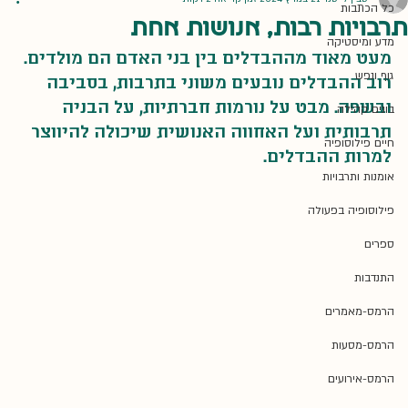
כל הכתבות
תרבויות רבות, אנושות אחת
מדע ומיסטיקה
מעט מאוד מההבדלים בין בני האדם הם מולדים. 
גוף ונפש
רוב ההבדלים נובעים משוני בתרבות, בסביבה 
ובשפה. מבט על נורמות חברתיות, על הבניה 
בונים קהילה
תרבותית ועל האחווה האנושית שיכולה להיווצר 
חיים פילוסופיה
למרות ההבדלים.
אומנות ותרבויות
פילוסופיה בפעולה
ספרים
התנדבות
הרמס-מאמרים
הרמס-מסעות
הרמס-אירועים