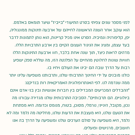
לפני מספר שנים צפיתי בסרט התיעודי "בייביז" שיצר תומאס באלמס. 
הוא עוקב אחר השנה הראשונה לחייהם של ארבעה תינוקות ממונגוליה, 
יפן, קליפורניה ונמיביה. הסרט אינו מכיל קריינות, הוא נותן לתמונות לדבר 
בעד עצמן, ומציג את הניגוד העצום הקיים בין ארבע התרבויות הללו. 
מדהים לראות כיצד, תוך שנה אחת בלבד, חוו ארבעת התינוקות הללו 
חוויות שונות לחלוטין מהחיים על הפלנטה הזו, מה שללא ספק ישפיע 
רבות על הדרך שבה הם יבינו את העולם ויחיו בו.
כולנו מובנים על ידי החינוך התרבותי שלנו, ותרבותנו משפיעה עלינו יותר 
ממה שנדמה לנו. לפי האנתרופולוגית האמריקאית רות בנדיקט: 
"ההבדלים המכריעים המבדילים בין חברות אנושיות ובין בני אדם אינם 
ביולוגיים. הם תרבותיים". הסביבה התרבותית שלנו מגדירה עבורנו מה 
נכון, מקובל, היגייני, נורמלי, מסוכן, בטוח, מנומס וכדומה. היא מפתחת 
את הטעם שלנו, היא מעצבת את הדעות שלנו, מחליטה מה נלמד ומה לא 
נלמד, היא משפיעה על סולם הערכים שלנו ומשפיעה על הדרך בה אנו 
חושבים, מרגישים ופועלים.